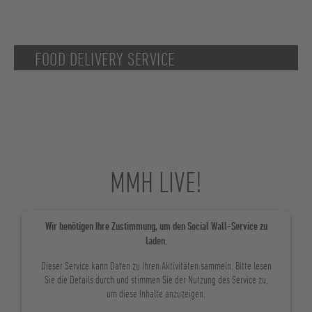
FOOD DELIVERY SERVICE
Bestellen Sie das Abendessen für die ganze Familie direkt zum
Restaurant und erhalten Sie es direkt in Ihrem Apart-Hotel. Benutzen
Sie den Service „FOOD DELIVERY”* und mit wenigen Klicks werden Sie
Ihr Lieblingsgericht mit personalisierter MMH-Verpackung direkt im
Apartment erhalten.
Wählen Sie verschiedene Köstlichkeiten des Restaurants „La Bercia“ in
MMH LIVE!
La Villa, “La Tambra” und „L’Ostí” in Corvara, “Jägerhof” in Colfosco
aus. Der perfekte Mix aus traditioneller und internationaler Küche, der
auf jeden Geschmack Ihrer Familie im gemütlichen Apartment zutrifft.
Wir benötigen Ihre Zustimmung, um den Social Wall-Service zu
laden.
*Dieser Service eignet sich vor allem für Familien mit kleinen Kindern, die nicht
Dieser Service kann Daten zu Ihren Aktivitäten sammeln. Bitte lesen
zwingend das Haus verlassen müssen, wenn die Kinder müde sind, aber bei
Sie die Details durch und stimmen Sie der Nutzung des Service zu,
ungünstigen Wetterbedingungen.
um diese Inhalte anzuzeigen.