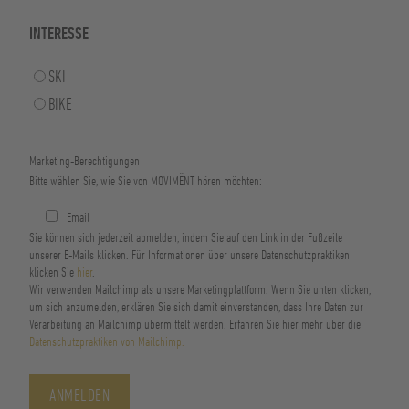
INTERESSE
SKI
BIKE
Marketing-Berechtigungen
Bitte wählen Sie, wie Sie von MOVIMËNT hören möchten:
Email
Sie können sich jederzeit abmelden, indem Sie auf den Link in der Fußzeile
unserer E-Mails klicken. Für Informationen über unsere Datenschutzpraktiken
klicken Sie
hier
.
Wir verwenden Mailchimp als unsere Marketingplattform. Wenn Sie unten klicken,
um sich anzumelden, erklären Sie sich damit einverstanden, dass Ihre Daten zur
Verarbeitung an Mailchimp übermittelt werden.
Erfahren Sie hier mehr über die
Datenschutzpraktiken von Mailchimp.