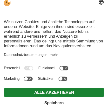
MwSt.-Nr. IT00692740210 . CIN: IT021026B4U7NRPRJ2 .
Impressum
.
Datenschutz
.
Individuelle Cookie-