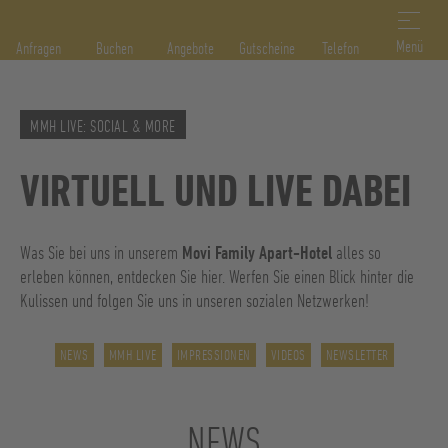
DE
IT
EN
Menü
Anfragen
Buchen
Angebote
Gutscheine
Telefon
MMH LIVE: SOCIAL & MORE
VIRTUELL UND LIVE DABEI
Was Sie bei uns in unserem
Movi Family Apart-Hotel
alles so
erleben können, entdecken Sie hier. Werfen Sie einen Blick hinter die
Kulissen und folgen Sie uns in unseren sozialen Netzwerken!
NEWS
MMH LIVE
IMPRESSIONEN
VIDEOS
NEWSLETTER
NEWS