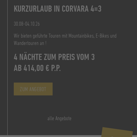
7 NÄCHTE ZUM PREIS VON 6
KURZURLAUB IN CORVARA 4=3
PREIS AB 160,20 € P.P.
AB 828,00 € P.P.
30.08-04.10.26
Wir bieten geführte Touren mit Mountainbikes, E-Bikes und
ZUM ANGEBOT
ZUM ANGEBOT
Wandertouren an !
AB 156,00 €
4 NÄCHTE ZUM PREIS VOM 3
PRO PERSON ÜF
AB 414,00 € P.P.
ZUM ANGEBOT
ZUM ANGEBOT
alle Angebote