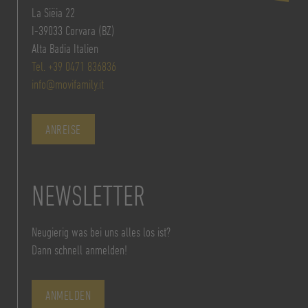
La Siëia 22
I-39033 Corvara (BZ)
Alta Badia Italien
Tel. +39 0471 836836
info@movifamily.it
ANREISE
NEWSLETTER
Neugierig was bei uns alles los ist?
Dann schnell anmelden!
ANMELDEN