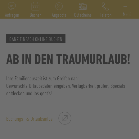
DE
IT
EN
Menü
Anfragen
Buchen
Angebote
Gutscheine
Telefon
GANZ EINFACH ONLINE BUCHEN
AB IN DEN TRAUMURLAUB!
Ihre Familienauszeit ist zum Greifen nah:
Gewünschte Urlaubsdaten eingeben, Verfügbarkeit prüfen, Specials
entdecken und los geht’s!
Buchungs- & Urlaubsinfos