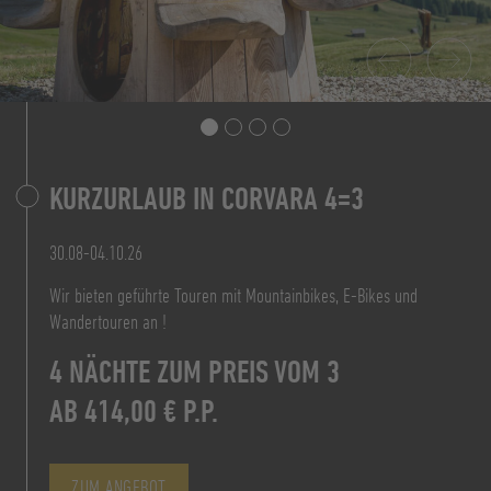
7 NÄCHTE ZUM PREIS VON 6
KURZURLAUB IN CORVARA 4=3
PREIS AB 160,20 € P.P.
AB 828,00 € P.P.
30.08-04.10.26
Wir bieten geführte Touren mit Mountainbikes, E-Bikes und
ZUM ANGEBOT
ZUM ANGEBOT
Wandertouren an !
AB 156,00 €
4 NÄCHTE ZUM PREIS VOM 3
PRO PERSON ÜF
AB 414,00 € P.P.
ZUM ANGEBOT
ZUM ANGEBOT