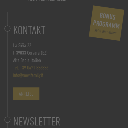
BONUS
PROGRAMM
KONTAKT
Jetzt anmelden
La Siëia 22
I-39033 Corvara (BZ)
Alta Badia Italien
Tel. +39 0471 836836
info@movifamily.it
ANREISE
NEWSLETTER