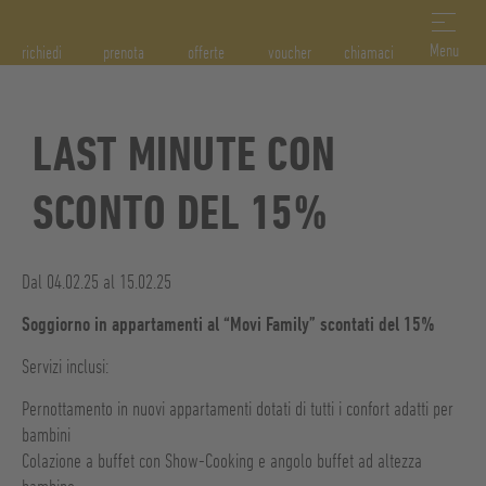
DE
IT
EN
Menu
richiedi
prenota
offerte
voucher
chiamaci
LAST MINUTE CON
SCONTO DEL 15%
Dal 04.02.25 al 15.02.25
Soggiorno in appartamenti al “Movi Family” scontati del 15%
Servizi inclusi:
Pernottamento in nuovi appartamenti dotati di tutti i confort adatti per
bambini
Colazione a buffet con Show-Cooking e angolo buffet ad altezza