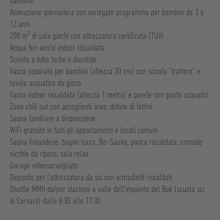
bambino
Animazione giornaliera con variegato programma per bambini da 3 a
12 anni
200 m² di sala giochi con attrezzatura certificata (TÜV)
Acqua fun world indoor riscaldata
Scivolo a tubo turbo e duoslide
Vasca separata per bambini (altezza 30 cm) con scivolo “trattore” e
tavolo acquatico da gioco
Vasca indoor riscaldata (altezza 1 metro) e parete con giochi acquatici
Zona chill out con accoglienti aree, dotate di lettini
Sauna familiare a disposizione
WiFi gratuito in tutti gli appartamenti e locali comuni
Sauna finlandese, bagno turco, Bio-Sauna, panca riscaldata, comode
nicchie da riposo, sala relax
Garage videosorvegliato
Deposito per l’attrezzatura da sci con armadietti riscaldati
Shuttle MMH da/per stazione a valle dell’impianto del Boé (scuola sci
di Corvara) dalle 8:30 alle 17:30