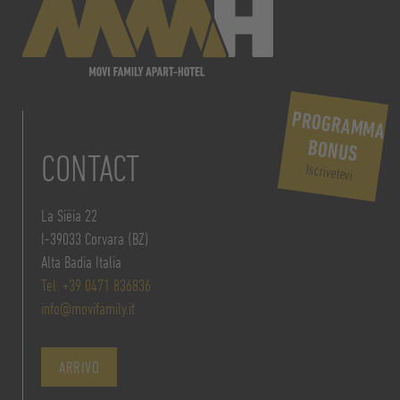
PROGRAMMA
BONUS
CONTACT
Iscrivetevi
La Siëia 22
I-39033 Corvara (BZ)
Alta Badia Italia
Tel. +39 0471 836836
info@movifamily.it
ARRIVO