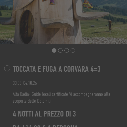
TOCCATA E FUGA A CORVARA 4=3
7 NOTTI AL PREZZO DI 6
PREZZO DA 160,20 € A PERSONA
30.08-04.10.26
DA 828,00 € A PERSONA
Alta Badia- Guide locali certificate Vi accompagneranno alla
scoperta delle Dolomiti
DA 156,00 €
4 NOTTI AL PREZZO DI 3
ALL'OFFERTA
PER PERSONA AL GIORNO B&B
ALL'OFFERTA