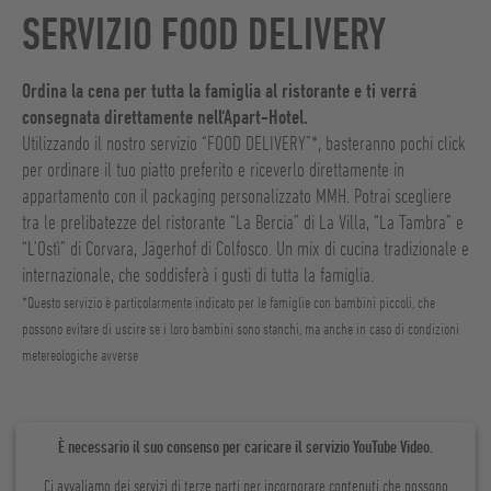
SERVIZIO FOOD DELIVERY
Ordina la cena per tutta la famiglia al ristorante e ti verrá
consegnata direttamente nell‘Apart-Hotel.
Utilizzando il nostro servizio “FOOD DELIVERY”*, basteranno pochi click
per ordinare il tuo piatto preferito e riceverlo direttamente in
appartamento con il packaging personalizzato MMH. Potrai scegliere
tra le prelibatezze del ristorante “La Bercia” di La Villa, “La Tambra” e
“L’Ostì” di Corvara, Jägerhof di Colfosco. Un mix di cucina tradizionale e
internazionale, che soddisferà i gusti di tutta la famiglia.
*Questo servizio è particolarmente indicato per le famiglie con bambini piccoli, che
possono evitare di uscire se i loro bambini sono stanchi, ma anche in caso di condizioni
metereologiche avverse
È necessario il suo consenso per caricare il servizio YouTube Video.
Ci avvaliamo dei servizi di terze parti per incorporare contenuti che possono