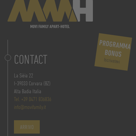
PROGRAMMA
BONUS
CONTACT
Iscrivetevi
La Siëia 22
I-39033 Corvara (BZ)
Alta Badia Italia
Tel. +39 0471 836836
info@movifamily.it
ARRIVO