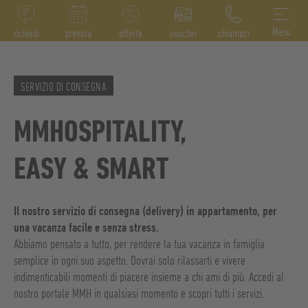
DE
IT
EN
Menu
richiedi
prenota
offerte
voucher
chiamaci
SERVIZIO DI CONSEGNA
MMHOSPITALITY,
EASY & SMART
Il nostro servizio di consegna (delivery) in appartamento, per
una vacanza facile e senza stress.
Abbiamo pensato a tutto, per rendere la tua vacanza in famiglia
semplice in ogni suo aspetto. Dovrai solo rilassarti e vivere
indimenticabili momenti di piacere insieme a chi ami di più. Accedi al
nostro portale MMH in qualsiasi momento e scopri tutti i servizi.